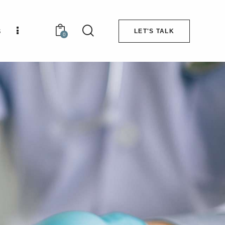
s
LET'S TALK
0