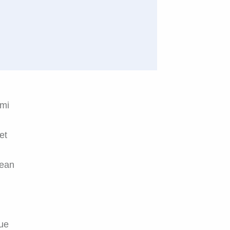
 mi
et
nean
ue