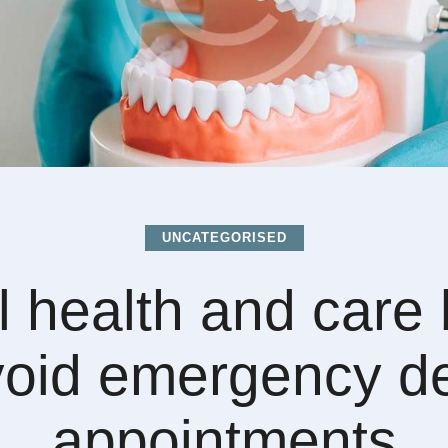
UNCATEGORISED
l health and care 
void emergency de
appointments