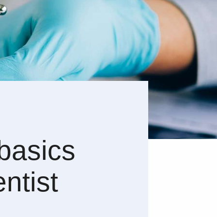
basics
ntist