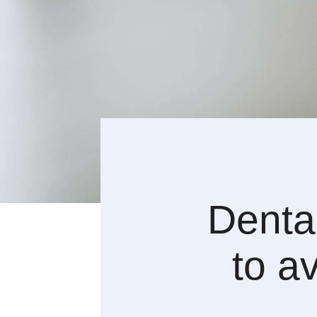
Denta
to a