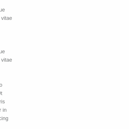
ue
 vitae
ue
 vitae
do
Ut
ris
 in
cing