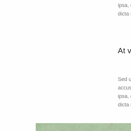
ipsa,
dicta
At 
Sed u
accus
ipsa,
dicta