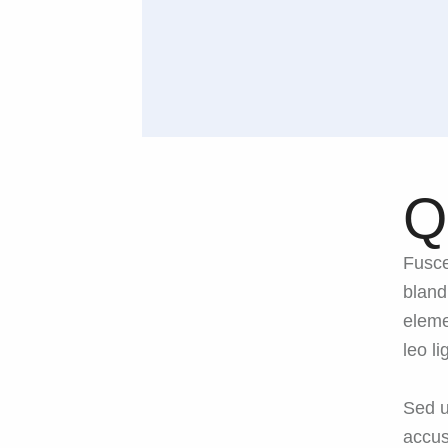
Q
Fusce
bland
eleme
leo l
Sed u
accus