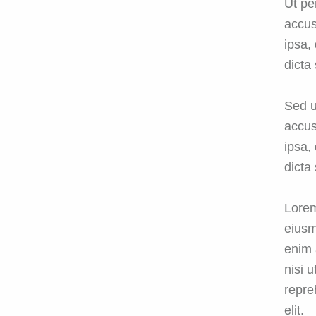
Ut pe
accus
ipsa,
dicta
Sed u
accus
ipsa,
dicta
Lorem
eiusm
enim 
nisi 
repre
elit.