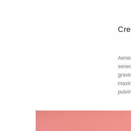
Cre
Aenea
senec
gravid
maxim
pulvin