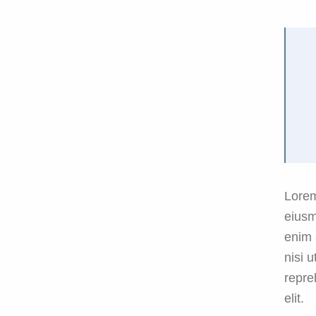
Lorem
eiusm
enim 
nisi 
repre
elit.